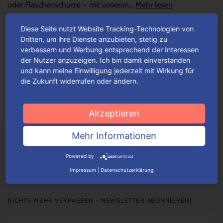
oder Flaschenschürze – mit unseren...
Mehr lesen
Diese Seite nutzt Website Tracking-Technologien von
Happy Birthday – mit dem besonders
Dritten, um ihre Dienste anzubieten, stetig zu
verbessern und Werbung entsprechend der Interessen
persönlichen Touch
der Nutzer anzuzeigen. Ich bin damit einverstanden
und kann meine Einwilligung jederzeit mit Wirkung für
Verleihe deinem Geschenk mit unseren Verpackungslösungen
die Zukunft widerrufen oder ändern.
die besonders persönliche Note. Unsere Verpackungen kannst
du mit beliebigen Texten, Motiven sowie Bildern...
Mehr lesen
Akzeptieren
Mehr Informationen
Powered by
Impressum
|
Datenschutzerklärung
NICHTS MEHR VERPASSEN - NEWSLETTER ABONNIEREN!