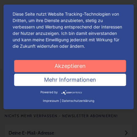
Diese Seite nutzt Website Tracking-Technologien von
Die perfekte Präsent-Verpackung – für
Dritten, um ihre Dienste anzubieten, stetig zu
die beste Mama der Welt!
verbessern und Werbung entsprechend der Interessen
der Nutzer anzuzeigen. Ich bin damit einverstanden
Ob Rosen, Tulpen, Nelken, Lilien oder Orchideen – Blumen
und kann meine Einwilligung jederzeit mit Wirkung für
gehören wohl nach wie vor zu den beliebtesten Geschenken
die Zukunft widerrufen oder ändern.
zum Muttertag.
Mehr lesen
Akzeptieren
Mehr Informationen
Powered by
Impressum
|
Datenschutzerklärung
NICHTS MEHR VERPASSEN - NEWSLETTER ABONNIEREN!