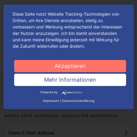
Diese Seite nutzt Website Tracking-Technologien von
Die perfekte Präsent-Verpackung – für
Dritten, um ihre Dienste anzubieten, stetig zu
die beste Mama der Welt!
verbessern und Werbung entsprechend der Interessen
der Nutzer anzuzeigen. Ich bin damit einverstanden
Ob Rosen, Tulpen, Nelken, Lilien oder Orchideen – Blumen
und kann meine Einwilligung jederzeit mit Wirkung für
gehören wohl nach wie vor zu den beliebtesten Geschenken
die Zukunft widerrufen oder ändern.
zum Muttertag.
Mehr lesen
Akzeptieren
Mehr Informationen
Powered by
Impressum
|
Datenschutzerklärung
NICHTS MEHR VERPASSEN - NEWSLETTER ABONNIEREN!