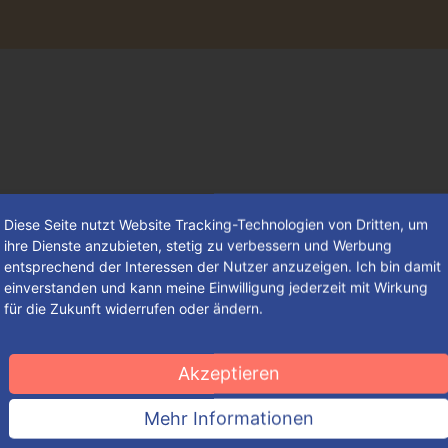
Diese Seite nutzt Website Tracking-Technologien von Dritten, um
ihre Dienste anzubieten, stetig zu verbessern und Werbung
entsprechend der Interessen der Nutzer anzuzeigen. Ich bin damit
einverstanden und kann meine Einwilligung jederzeit mit Wirkung
für die Zukunft widerrufen oder ändern.
Mothering Day – ein Feiertag zu
Ehren aller Frauen mit
Akzeptieren
amerikanischem Ursprung
Mehr Informationen
Obwohl bereits die alten Griechen ein Fest zu Ehren der