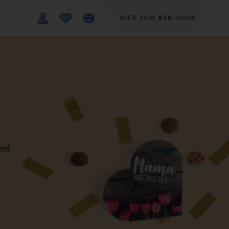
HIER ZUM
B2B
-SHOP
en!