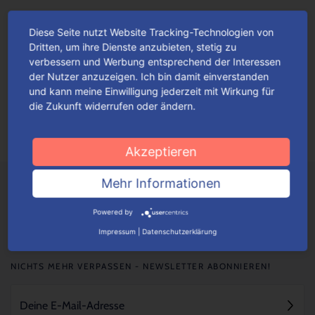
Diese Seite nutzt Website Tracking-Technologien von
Die perfekte Präsent-Verpackung – für
Dritten, um ihre Dienste anzubieten, stetig zu
die beste Mama der Welt!
verbessern und Werbung entsprechend der Interessen
der Nutzer anzuzeigen. Ich bin damit einverstanden
Ob Rosen, Tulpen, Nelken, Lilien oder Orchideen – Blumen
und kann meine Einwilligung jederzeit mit Wirkung für
gehören wohl nach wie vor zu den beliebtesten Geschenken
die Zukunft widerrufen oder ändern.
zum Muttertag.
Mehr lesen
Akzeptieren
Mehr Informationen
Powered by
Impressum
|
Datenschutzerklärung
NICHTS MEHR VERPASSEN - NEWSLETTER ABONNIEREN!