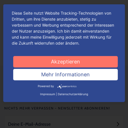
Diese Seite nutzt Website Tracking-Technologien von
Die perfekte Präsent-Verpackung – für
Dritten, um ihre Dienste anzubieten, stetig zu
die beste Mama der Welt!
verbessern und Werbung entsprechend der Interessen
der Nutzer anzuzeigen. Ich bin damit einverstanden
Ob Rosen, Tulpen, Nelken, Lilien oder Orchideen – Blumen
und kann meine Einwilligung jederzeit mit Wirkung für
gehören wohl nach wie vor zu den beliebtesten Geschenken
die Zukunft widerrufen oder ändern.
zum Muttertag.
Mehr lesen
Akzeptieren
Mehr Informationen
Powered by
Impressum
|
Datenschutzerklärung
NICHTS MEHR VERPASSEN - NEWSLETTER ABONNIEREN!