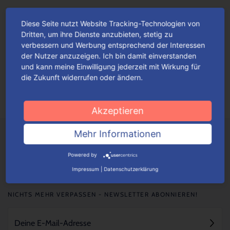
Diese Seite nutzt Website Tracking-Technologien von
Die perfekte Präsent-Verpackung – für
Dritten, um ihre Dienste anzubieten, stetig zu
die beste Mama der Welt!
verbessern und Werbung entsprechend der Interessen
der Nutzer anzuzeigen. Ich bin damit einverstanden
Ob Rosen, Tulpen, Nelken, Lilien oder Orchideen – Blumen
und kann meine Einwilligung jederzeit mit Wirkung für
gehören wohl nach wie vor zu den beliebtesten Geschenken
die Zukunft widerrufen oder ändern.
zum Muttertag.
Mehr lesen
Akzeptieren
Mehr Informationen
Powered by
Impressum
|
Datenschutzerklärung
NICHTS MEHR VERPASSEN - NEWSLETTER ABONNIEREN!