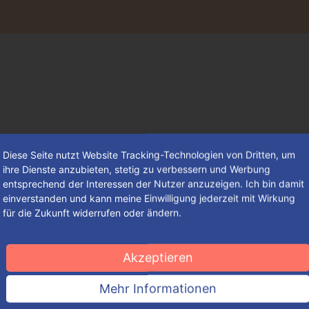
Diese Seite nutzt Website Tracking-Technologien von Dritten, um
ihre Dienste anzubieten, stetig zu verbessern und Werbung
entsprechend der Interessen der Nutzer anzuzeigen. Ich bin damit
einverstanden und kann meine Einwilligung jederzeit mit Wirkung
für die Zukunft widerrufen oder ändern.
Mothering Day – ein Feiertag zu
Ehren aller Frauen mit
Akzeptieren
amerikanischem Ursprung
Mehr Informationen
Obwohl bereits die alten Griechen ein Fest zu Ehren der