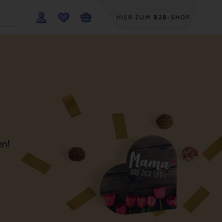
HIER ZUM
B2B
-SHOP
en!