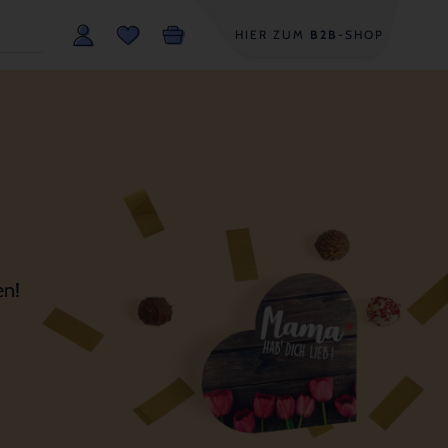
HIER ZUM
B2B
-SHOP
en!