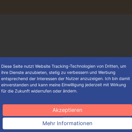
Diese Seite nutzt Website Tracking-Technologien von Dritten, um
ihre Dienste anzubieten, stetig zu verbessern und Werbung
entsprechend der Interessen der Nutzer anzuzeigen. Ich bin damit
einverstanden und kann meine Einwilligung jederzeit mit Wirkung
für die Zukunft widerrufen oder ändern.
Mothering Day – ein Feiertag zu
Ehren aller Frauen mit
Akzeptieren
amerikanischem Ursprung
Mehr Informationen
Obwohl bereits die alten Griechen ein Fest zu Ehren der