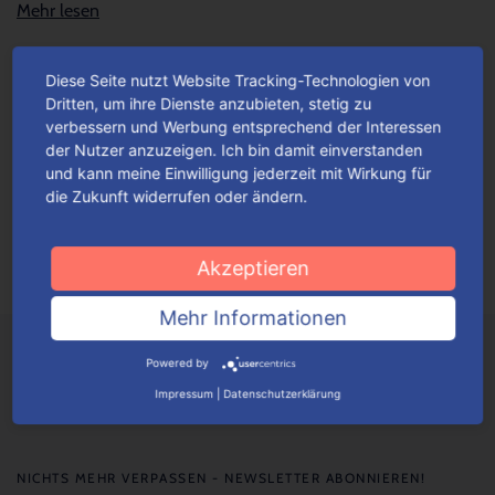
Mehr lesen
Diese Seite nutzt Website Tracking-Technologien von
Unsere Valentinstaggeschenk-
Dritten, um ihre Dienste anzubieten, stetig zu
Verpackungen – so facettenreich wie
verbessern und Werbung entsprechend der Interessen
die Liebe
der Nutzer anzuzeigen. Ich bin damit einverstanden
und kann meine Einwilligung jederzeit mit Wirkung für
Gerade am Valentinstag sorgen originelle Geschenk-Ideen für
die Zukunft widerrufen oder ändern.
eine Extra-Portion Liebe. Einfallsreiche Geschenke versüßen
den „Tag der offenen Herzen“, ganz gleich ob...
Mehr lesen
Akzeptieren
Mehr Informationen
Powered by
Impressum
|
Datenschutzerklärung
NICHTS MEHR VERPASSEN - NEWSLETTER ABONNIEREN!