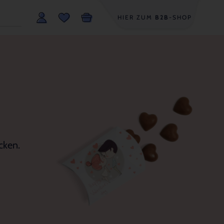
HIER ZUM
B2B
-SHOP
cken.