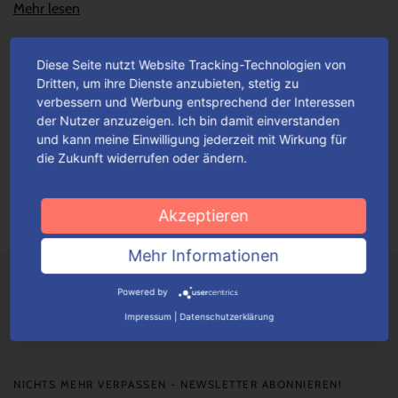
Mehr lesen
Diese Seite nutzt Website Tracking-Technologien von
Unsere Valentinstaggeschenk-
Dritten, um ihre Dienste anzubieten, stetig zu
Verpackungen – so facettenreich wie
verbessern und Werbung entsprechend der Interessen
die Liebe
der Nutzer anzuzeigen. Ich bin damit einverstanden
und kann meine Einwilligung jederzeit mit Wirkung für
Gerade am Valentinstag sorgen originelle Geschenk-Ideen für
die Zukunft widerrufen oder ändern.
eine Extra-Portion Liebe. Einfallsreiche Geschenke versüßen
den „Tag der offenen Herzen“, ganz gleich ob...
Mehr lesen
Akzeptieren
Mehr Informationen
Powered by
Impressum
|
Datenschutzerklärung
NICHTS MEHR VERPASSEN - NEWSLETTER ABONNIEREN!