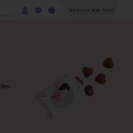
HIER ZUM
B2B
-SHOP
cken.