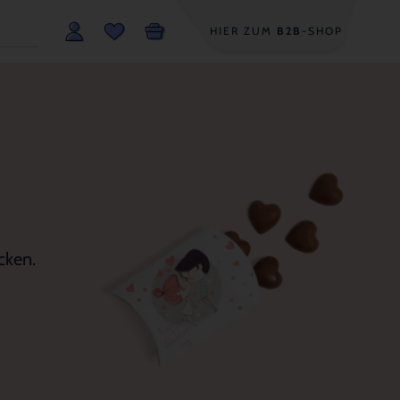
HIER ZUM
B2B
-SHOP
cken.