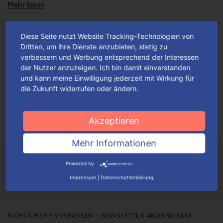
Mehr lesen
Diese Seite nutzt Website Tracking-Technologien von
Unsere Valentinstaggeschenk-
Dritten, um ihre Dienste anzubieten, stetig zu
Verpackungen – so facettenreich wie
verbessern und Werbung entsprechend der Interessen
die Liebe
der Nutzer anzuzeigen. Ich bin damit einverstanden
und kann meine Einwilligung jederzeit mit Wirkung für
Gerade am Valentinstag sorgen originelle Geschenk-Ideen für
die Zukunft widerrufen oder ändern.
eine Extra-Portion Liebe. Einfallsreiche Geschenke versüßen
den „Tag der offenen Herzen“, ganz gleich ob...
Mehr lesen
Akzeptieren
Mehr Informationen
Powered by
Impressum
|
Datenschutzerklärung
NICHTS MEHR VERPASSEN - NEWSLETTER ABONNIEREN!