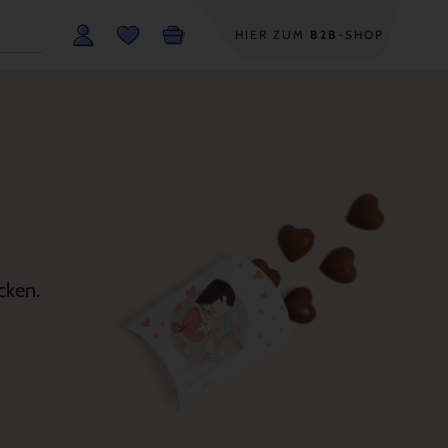
HIER ZUM
B2B
-SHOP
cken.