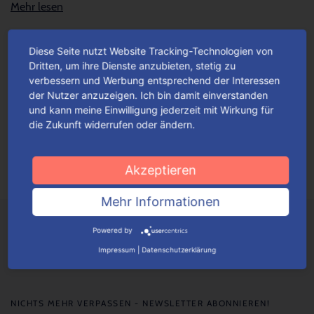
Mehr lesen
Diese Seite nutzt Website Tracking-Technologien von
Unsere Valentinstaggeschenk-
Dritten, um ihre Dienste anzubieten, stetig zu
Verpackungen – so facettenreich wie
verbessern und Werbung entsprechend der Interessen
die Liebe
der Nutzer anzuzeigen. Ich bin damit einverstanden
und kann meine Einwilligung jederzeit mit Wirkung für
Gerade am Valentinstag sorgen originelle Geschenk-Ideen für
die Zukunft widerrufen oder ändern.
eine Extra-Portion Liebe. Einfallsreiche Geschenke versüßen
den „Tag der offenen Herzen“, ganz gleich ob...
Mehr lesen
Akzeptieren
Mehr Informationen
Powered by
Impressum
|
Datenschutzerklärung
NICHTS MEHR VERPASSEN - NEWSLETTER ABONNIEREN!