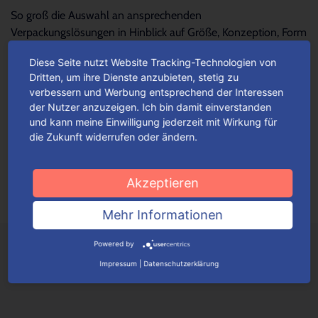
So groß die Auswahl an ansprechenden
Verpackungslösungen in Hinblick auf Größe, Konzeption, Form
und Design – so schwierig wird es oftmals, die...
Mehr lesen
Diese Seite nutzt Website Tracking-Technologien von
Dritten, um ihre Dienste anzubieten, stetig zu
verbessern und Werbung entsprechend der Interessen
Für jeden Anlass Verpackungen
der Nutzer anzuzeigen. Ich bin damit einverstanden
wunschgemäß konfigurieren
und kann meine Einwilligung jederzeit mit Wirkung für
die Zukunft widerrufen oder ändern.
Je nach Verpackungstyp kannst du ganz einfach deine
Wunschverpackung nach bestimmten Auswahlkriterien
konfigurieren.
Mehr lesen
Akzeptieren
Mehr Informationen
Powered by
Impressum
|
Datenschutzerklärung