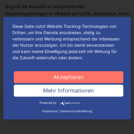
So groß die Auswahl an ansprechenden
Verpackungslösungen in Hinblick auf Größe, Konzeption, Form
und Design – so schwierig wird es oftmals, die...
Mehr lesen
Diese Seite nutzt Website Tracking-Technologien von
Dritten, um ihre Dienste anzubieten, stetig zu
verbessern und Werbung entsprechend der Interessen
Für jeden Anlass Verpackungen
der Nutzer anzuzeigen. Ich bin damit einverstanden
wunschgemäß konfigurieren
und kann meine Einwilligung jederzeit mit Wirkung für
die Zukunft widerrufen oder ändern.
Je nach Verpackungstyp kannst du ganz einfach deine
Wunschverpackung nach bestimmten Auswahlkriterien
konfigurieren.
Mehr lesen
Akzeptieren
Mehr Informationen
Powered by
Impressum
|
Datenschutzerklärung