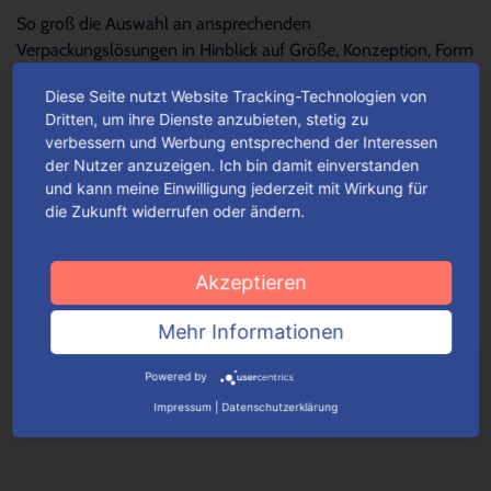
So groß die Auswahl an ansprechenden
Verpackungslösungen in Hinblick auf Größe, Konzeption, Form
und Design – so schwierig wird es oftmals, die...
Mehr lesen
Diese Seite nutzt Website Tracking-Technologien von
Dritten, um ihre Dienste anzubieten, stetig zu
verbessern und Werbung entsprechend der Interessen
Für jeden Anlass Verpackungen
der Nutzer anzuzeigen. Ich bin damit einverstanden
wunschgemäß konfigurieren
und kann meine Einwilligung jederzeit mit Wirkung für
die Zukunft widerrufen oder ändern.
Je nach Verpackungstyp kannst du ganz einfach deine
Wunschverpackung nach bestimmten Auswahlkriterien
konfigurieren.
Mehr lesen
Akzeptieren
Mehr Informationen
Powered by
Impressum
|
Datenschutzerklärung