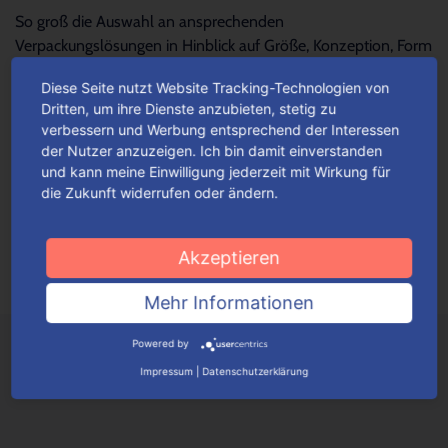
So groß die Auswahl an ansprechenden
Verpackungslösungen in Hinblick auf Größe, Konzeption, Form
und Design – so schwierig wird es oftmals, die...
Mehr lesen
Diese Seite nutzt Website Tracking-Technologien von
Dritten, um ihre Dienste anzubieten, stetig zu
verbessern und Werbung entsprechend der Interessen
Für jeden Anlass Verpackungen
der Nutzer anzuzeigen. Ich bin damit einverstanden
wunschgemäß konfigurieren
und kann meine Einwilligung jederzeit mit Wirkung für
die Zukunft widerrufen oder ändern.
Je nach Verpackungstyp kannst du ganz einfach deine
Wunschverpackung nach bestimmten Auswahlkriterien
konfigurieren.
Mehr lesen
Akzeptieren
Mehr Informationen
Powered by
Impressum
|
Datenschutzerklärung