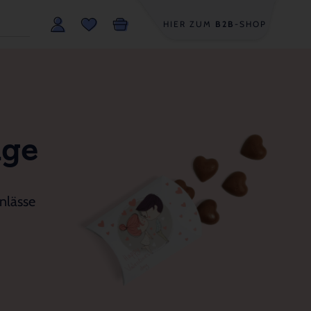
HIER ZUM
B2B
-SHOP
age
nlässe