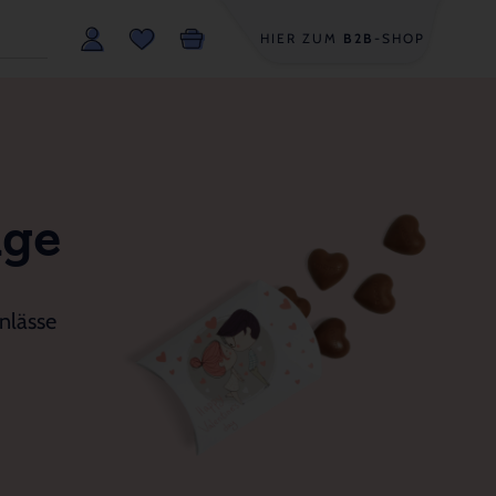
HIER ZUM
B2B
-SHOP
age
nlässe