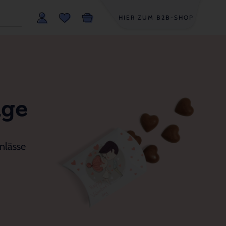
HIER ZUM
B2B
-SHOP
age
nlässe