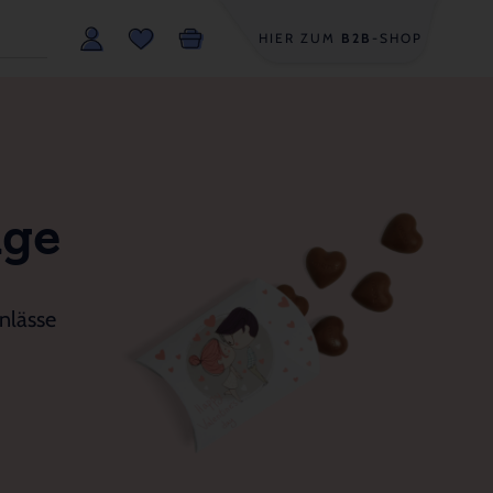
HIER ZUM
B2B
-SHOP
age
nlässe