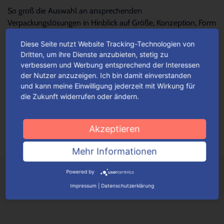
So groß die Auswahl an ansprechenden
Verpackungslösungen in Hinblick auf Größe, Konzeption, Form
und Design – so schwierig wird es oftmals, die...
Mehr lesen
Diese Seite nutzt Website Tracking-Technologien von
Dritten, um ihre Dienste anzubieten, stetig zu
verbessern und Werbung entsprechend der Interessen
Für jeden Anlass Verpackungen
der Nutzer anzuzeigen. Ich bin damit einverstanden
wunschgemäß konfigurieren
und kann meine Einwilligung jederzeit mit Wirkung für
die Zukunft widerrufen oder ändern.
Je nach Verpackungstyp kannst du ganz einfach deine
Wunschverpackung nach bestimmten Auswahlkriterien
konfigurieren.
Mehr lesen
Akzeptieren
Mehr Informationen
Powered by
Impressum
|
Datenschutzerklärung