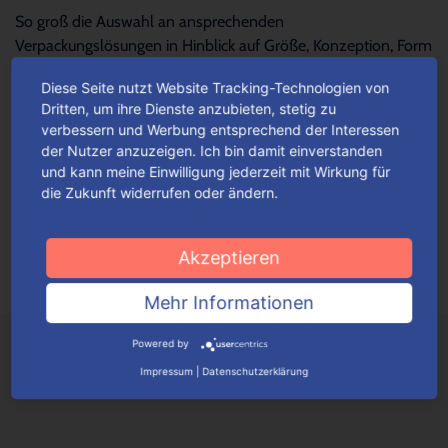
So groß die Auswahl an ansprechenden
Verpackungslösungen in Hinblick auf Größe, Konzeption, Form
und Design – so schwierig wird es oftmals, die...
Mehr lesen
Diese Seite nutzt Website Tracking-Technologien von
Dritten, um ihre Dienste anzubieten, stetig zu
verbessern und Werbung entsprechend der Interessen
Für jeden Anlass Verpackungen
der Nutzer anzuzeigen. Ich bin damit einverstanden
wunschgemäß konfigurieren
und kann meine Einwilligung jederzeit mit Wirkung für
die Zukunft widerrufen oder ändern.
Je nach Verpackungstyp kannst du ganz einfach deine
Wunschverpackung nach bestimmten Auswahlkriterien
konfigurieren.
Mehr lesen
Akzeptieren
Mehr Informationen
Powered by
Impressum
|
Datenschutzerklärung