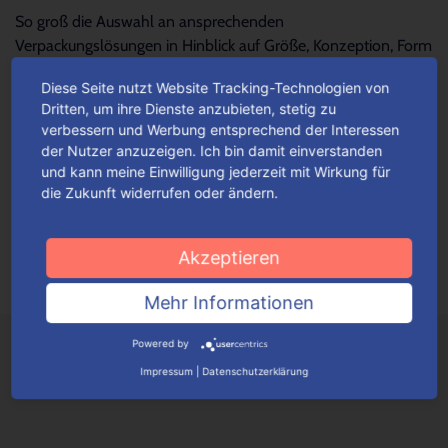
So groß die Auswahl an ansprechenden
Verpackungslösungen in Hinblick auf Größe, Konzeption, Form
und Design – so schwierig wird es oftmals, die...
Mehr lesen
Diese Seite nutzt Website Tracking-Technologien von
Dritten, um ihre Dienste anzubieten, stetig zu
verbessern und Werbung entsprechend der Interessen
Für jeden Anlass Verpackungen
der Nutzer anzuzeigen. Ich bin damit einverstanden
wunschgemäß konfigurieren
und kann meine Einwilligung jederzeit mit Wirkung für
die Zukunft widerrufen oder ändern.
Je nach Verpackungstyp kannst du ganz einfach deine
Wunschverpackung nach bestimmten Auswahlkriterien
konfigurieren.
Mehr lesen
Akzeptieren
Mehr Informationen
Powered by
Impressum
|
Datenschutzerklärung