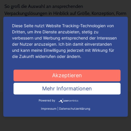
So groß die Auswahl an ansprechenden
Verpackungslösungen in Hinblick auf Größe, Konzeption, Form
und Design – so schwierig wird es oftmals, die...
Mehr lesen
Diese Seite nutzt Website Tracking-Technologien von
Dritten, um ihre Dienste anzubieten, stetig zu
verbessern und Werbung entsprechend der Interessen
Für jeden Anlass Verpackungen
der Nutzer anzuzeigen. Ich bin damit einverstanden
wunschgemäß konfigurieren
und kann meine Einwilligung jederzeit mit Wirkung für
die Zukunft widerrufen oder ändern.
Je nach Verpackungstyp kannst du ganz einfach deine
Wunschverpackung nach bestimmten Auswahlkriterien
konfigurieren.
Mehr lesen
Akzeptieren
Mehr Informationen
Powered by
Impressum
|
Datenschutzerklärung