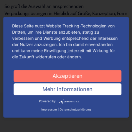
So groß die Auswahl an ansprechenden
Verpackungslösungen in Hinblick auf Größe, Konzeption, Form
und Design – so schwierig wird es oftmals, die...
Mehr lesen
Diese Seite nutzt Website Tracking-Technologien von
Dritten, um ihre Dienste anzubieten, stetig zu
verbessern und Werbung entsprechend der Interessen
Für jeden Anlass Verpackungen
der Nutzer anzuzeigen. Ich bin damit einverstanden
wunschgemäß konfigurieren
und kann meine Einwilligung jederzeit mit Wirkung für
die Zukunft widerrufen oder ändern.
Je nach Verpackungstyp kannst du ganz einfach deine
Wunschverpackung nach bestimmten Auswahlkriterien
konfigurieren.
Mehr lesen
Akzeptieren
Mehr Informationen
Powered by
Impressum
|
Datenschutzerklärung