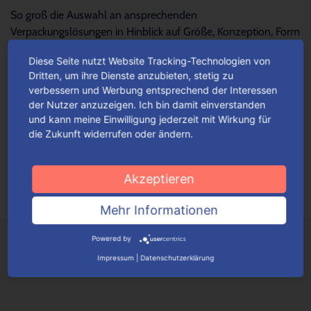
So groß die Auswahl an ansprechenden
Verpackungslösungen in Hinblick auf Größe, Konzeption, Form
und Design – so schwierig wird es oftmals, die...
Mehr lesen
Diese Seite nutzt Website Tracking-Technologien von
Dritten, um ihre Dienste anzubieten, stetig zu
verbessern und Werbung entsprechend der Interessen
Für jeden Anlass Verpackungen
der Nutzer anzuzeigen. Ich bin damit einverstanden
wunschgemäß konfigurieren
und kann meine Einwilligung jederzeit mit Wirkung für
die Zukunft widerrufen oder ändern.
Je nach Verpackungstyp kannst du ganz einfach deine
Wunschverpackung nach bestimmten Auswahlkriterien
konfigurieren.
Mehr lesen
Akzeptieren
Mehr Informationen
Powered by
Impressum
|
Datenschutzerklärung