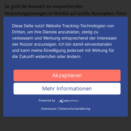
So groß die Auswahl an ansprechenden
Verpackungslösungen in Hinblick auf Größe, Konzeption, Form
und Design – so schwierig wird es oftmals, die...
Mehr lesen
Diese Seite nutzt Website Tracking-Technologien von
Dritten, um ihre Dienste anzubieten, stetig zu
verbessern und Werbung entsprechend der Interessen
Für jeden Anlass Verpackungen
der Nutzer anzuzeigen. Ich bin damit einverstanden
wunschgemäß konfigurieren
und kann meine Einwilligung jederzeit mit Wirkung für
die Zukunft widerrufen oder ändern.
Je nach Verpackungstyp kannst du ganz einfach deine
Wunschverpackung nach bestimmten Auswahlkriterien
konfigurieren.
Mehr lesen
Akzeptieren
Mehr Informationen
Powered by
Impressum
|
Datenschutzerklärung