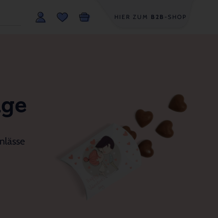
HIER ZUM
B2B
-SHOP
age
nlässe