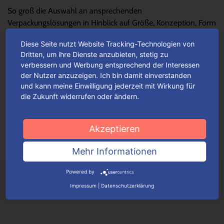
So groß die Auswahl an ansprechenden
Verpackungslösungen in Hinblick auf Größe, Konzeption, Form
und Design – so schwierig wird es oftmals, die...
Mehr lesen
Diese Seite nutzt Website Tracking-Technologien von
Dritten, um ihre Dienste anzubieten, stetig zu
verbessern und Werbung entsprechend der Interessen
Für jeden Anlass Verpackungen
der Nutzer anzuzeigen. Ich bin damit einverstanden
wunschgemäß konfigurieren
und kann meine Einwilligung jederzeit mit Wirkung für
die Zukunft widerrufen oder ändern.
Je nach Verpackungstyp kannst du ganz einfach deine
Wunschverpackung nach bestimmten Auswahlkriterien
konfigurieren.
Mehr lesen
Akzeptieren
Mehr Informationen
Powered by
Impressum
|
Datenschutzerklärung