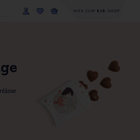
HIER ZUM
B2B
-SHOP
age
nlässe