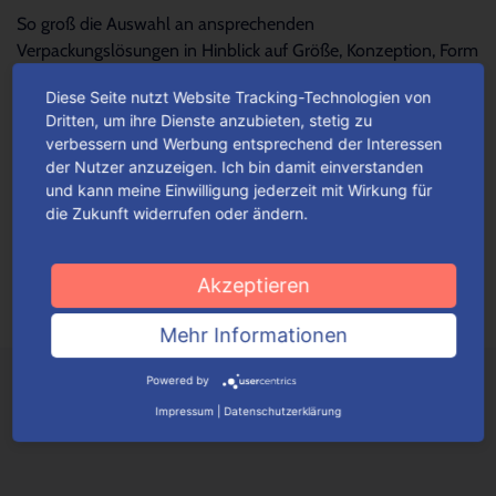
So groß die Auswahl an ansprechenden
Verpackungslösungen in Hinblick auf Größe, Konzeption, Form
und Design – so schwierig wird es oftmals, die...
Mehr lesen
Diese Seite nutzt Website Tracking-Technologien von
Dritten, um ihre Dienste anzubieten, stetig zu
verbessern und Werbung entsprechend der Interessen
Für jeden Anlass Verpackungen
der Nutzer anzuzeigen. Ich bin damit einverstanden
wunschgemäß konfigurieren
und kann meine Einwilligung jederzeit mit Wirkung für
die Zukunft widerrufen oder ändern.
Je nach Verpackungstyp kannst du ganz einfach deine
Wunschverpackung nach bestimmten Auswahlkriterien
konfigurieren.
Mehr lesen
Akzeptieren
Mehr Informationen
Powered by
Impressum
|
Datenschutzerklärung