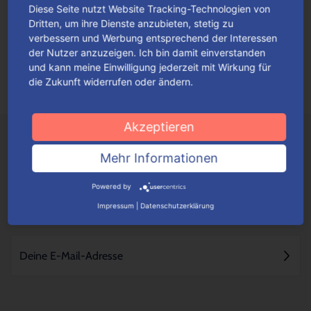
Diese Seite nutzt Website Tracking-Technologien von
Schenken heißt Lust auf Freude
Dritten, um ihre Dienste anzubieten, stetig zu
„Kleine Geschenke erhalten die Freundschaft“, spricht der
verbessern und Werbung entsprechend der Interessen
der Nutzer anzuzeigen. Ich bin damit einverstanden
Volksmund. Das trifft allerdings nur dann wohlwollend zu,
und kann meine Einwilligung jederzeit mit Wirkung für
wenn man die Vorlieben und den persönlichen...
Mehr lesen
die Zukunft widerrufen oder ändern.
Akzeptieren
Mehr Informationen
Powered by
Impressum
|
Datenschutzerklärung
NICHTS MEHR VERPASSEN - NEWSLETTER ABONNIEREN!