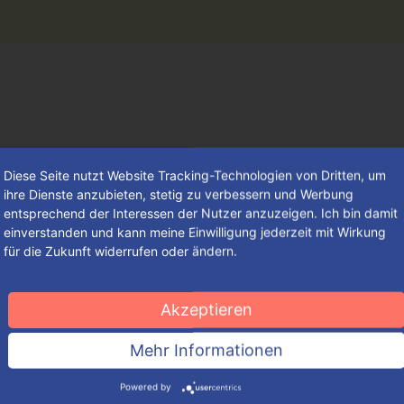
Diese Seite nutzt Website Tracking-Technologien von Dritten, um
ihre Dienste anzubieten, stetig zu verbessern und Werbung
entsprechend der Interessen der Nutzer anzuzeigen. Ich bin damit
einverstanden und kann meine Einwilligung jederzeit mit Wirkung
für die Zukunft widerrufen oder ändern.
„Danke – dass es dich gibt!“
Akzeptieren
Oftmals möchte man sich nicht für eine konkrete Nettigkeit
Mehr Informationen
bedanken, sondern einem Mitmenschen gegenüber einfach
seine Wertschätzung zum Ausdruck bringen.
Mehr lesen
Powered by