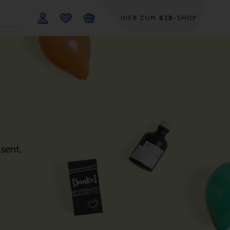
HIER ZUM
B2B
-SHOP
sent.