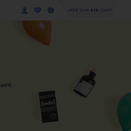
HIER ZUM
B2B
-SHOP
sent.