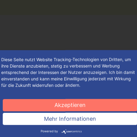
Diese Seite nutzt Website Tracking-Technologien von Dritten, um
ihre Dienste anzubieten, stetig zu verbessern und Werbung
entsprechend der Interessen der Nutzer anzuzeigen. Ich bin damit
einverstanden und kann meine Einwilligung jederzeit mit Wirkung
für die Zukunft widerrufen oder ändern.
„Danke – dass es dich gibt!“
Akzeptieren
Oftmals möchte man sich nicht für eine konkrete Nettigkeit
Mehr Informationen
bedanken, sondern einem Mitmenschen gegenüber einfach
seine Wertschätzung zum Ausdruck bringen.
Mehr lesen
Powered by