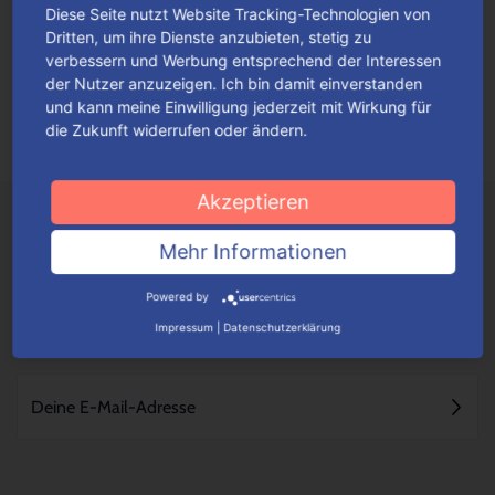
Diese Seite nutzt Website Tracking-Technologien von
Schenken heißt Lust auf Freude
Dritten, um ihre Dienste anzubieten, stetig zu
„Kleine Geschenke erhalten die Freundschaft“, spricht der
verbessern und Werbung entsprechend der Interessen
der Nutzer anzuzeigen. Ich bin damit einverstanden
Volksmund. Das trifft allerdings nur dann wohlwollend zu,
und kann meine Einwilligung jederzeit mit Wirkung für
wenn man die Vorlieben und den persönlichen...
Mehr lesen
die Zukunft widerrufen oder ändern.
Akzeptieren
Mehr Informationen
Powered by
Impressum
|
Datenschutzerklärung
NICHTS MEHR VERPASSEN - NEWSLETTER ABONNIEREN!