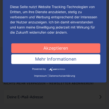
Diese Seite nutzt Website Tracking-Technologien von
Fan-Highlights im Advent
Dritten, um ihre Dienste anzubieten, stetig zu
verbessern und Werbung entsprechend der Interessen
Originell gestaltete Adventskalender mit thematisch
der Nutzer anzuzeigen. Ich bin damit einverstanden
einfallsreichen Motiven werden ganz gewiss alle Fans hellauf
und kann meine Einwilligung jederzeit mit Wirkung für
begeistern.
Mehr lesen
die Zukunft widerrufen oder ändern.
Akzeptieren
Mehr Informationen
Powered by
Impressum
|
Datenschutzerklärung
NICHTS MEHR VERPASSEN - NEWSLETTER ABONNIEREN!