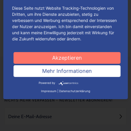
Diese Seite nutzt Website Tracking-Technologien von
Fan-Highlights im Advent
Dritten, um ihre Dienste anzubieten, stetig zu
verbessern und Werbung entsprechend der Interessen
Originell gestaltete Adventskalender mit thematisch
der Nutzer anzuzeigen. Ich bin damit einverstanden
einfallsreichen Motiven werden ganz gewiss alle Fans hellauf
und kann meine Einwilligung jederzeit mit Wirkung für
begeistern.
Mehr lesen
die Zukunft widerrufen oder ändern.
Akzeptieren
Mehr Informationen
Powered by
Impressum
|
Datenschutzerklärung
NICHTS MEHR VERPASSEN - NEWSLETTER ABONNIEREN!