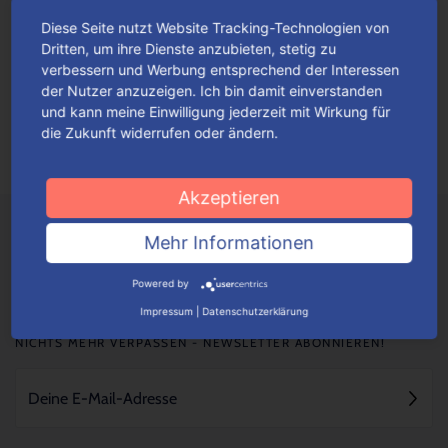
Diese Seite nutzt Website Tracking-Technologien von
Fan-Highlights im Advent
Dritten, um ihre Dienste anzubieten, stetig zu
verbessern und Werbung entsprechend der Interessen
Originell gestaltete Adventskalender mit thematisch
der Nutzer anzuzeigen. Ich bin damit einverstanden
einfallsreichen Motiven werden ganz gewiss alle Fans hellauf
und kann meine Einwilligung jederzeit mit Wirkung für
begeistern.
Mehr lesen
die Zukunft widerrufen oder ändern.
Akzeptieren
Mehr Informationen
Powered by
Impressum
|
Datenschutzerklärung
NICHTS MEHR VERPASSEN - NEWSLETTER ABONNIEREN!