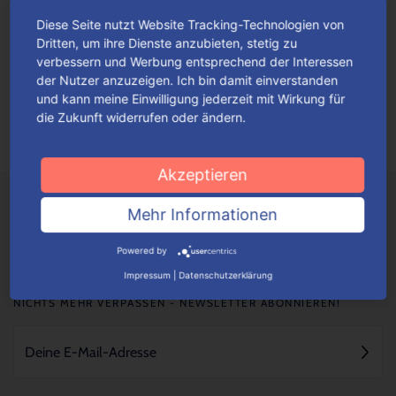
Diese Seite nutzt Website Tracking-Technologien von
Fan-Highlights im Advent
Dritten, um ihre Dienste anzubieten, stetig zu
verbessern und Werbung entsprechend der Interessen
Originell gestaltete Adventskalender mit thematisch
der Nutzer anzuzeigen. Ich bin damit einverstanden
einfallsreichen Motiven werden ganz gewiss alle Fans hellauf
und kann meine Einwilligung jederzeit mit Wirkung für
begeistern.
Mehr lesen
die Zukunft widerrufen oder ändern.
Akzeptieren
Mehr Informationen
Powered by
Impressum
|
Datenschutzerklärung
NICHTS MEHR VERPASSEN - NEWSLETTER ABONNIEREN!