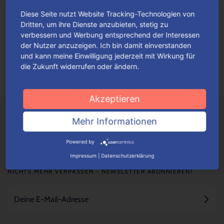
Diese Seite nutzt Website Tracking-Technologien von
Fan-Highlights im Advent
Dritten, um ihre Dienste anzubieten, stetig zu
verbessern und Werbung entsprechend der Interessen
Originell gestaltete Adventskalender mit thematisch
der Nutzer anzuzeigen. Ich bin damit einverstanden
einfallsreichen Motiven werden ganz gewiss alle Fans hellauf
und kann meine Einwilligung jederzeit mit Wirkung für
begeistern.
Mehr lesen
die Zukunft widerrufen oder ändern.
Akzeptieren
Mehr Informationen
Powered by
Impressum
|
Datenschutzerklärung
NICHTS MEHR VERPASSEN - NEWSLETTER ABONNIEREN!