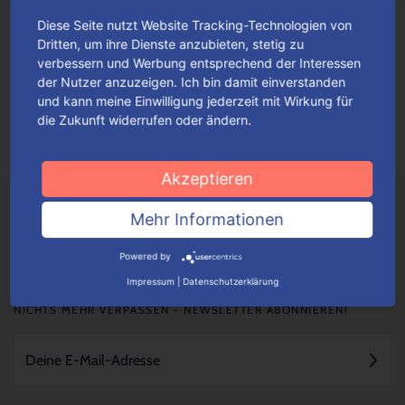
Diese Seite nutzt Website Tracking-Technologien von
Fan-Highlights im Advent
Dritten, um ihre Dienste anzubieten, stetig zu
verbessern und Werbung entsprechend der Interessen
Originell gestaltete Adventskalender mit thematisch
der Nutzer anzuzeigen. Ich bin damit einverstanden
einfallsreichen Motiven werden ganz gewiss alle Fans hellauf
und kann meine Einwilligung jederzeit mit Wirkung für
begeistern.
Mehr lesen
die Zukunft widerrufen oder ändern.
Akzeptieren
Mehr Informationen
Powered by
Impressum
|
Datenschutzerklärung
NICHTS MEHR VERPASSEN - NEWSLETTER ABONNIEREN!