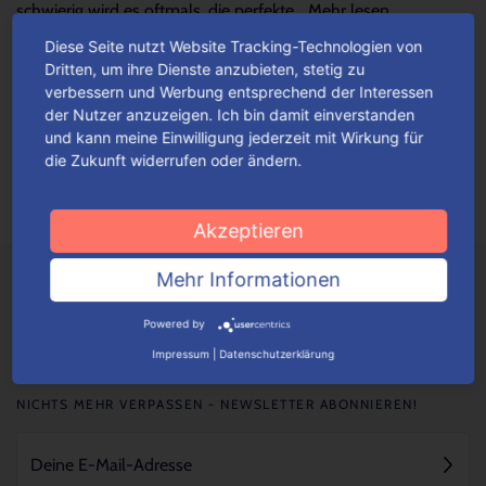
schwierig wird es oftmals, die perfekte...
Mehr lesen
Diese Seite nutzt Website Tracking-Technologien von
Dritten, um ihre Dienste anzubieten, stetig zu
Verpackungen einfach konfigurieren
verbessern und Werbung entsprechend der Interessen
der Nutzer anzuzeigen. Ich bin damit einverstanden
Je nach Verpackungstyp kannst du ganz einfach deine
und kann meine Einwilligung jederzeit mit Wirkung für
Wunschverpackung nach bestimmten Auswahlkriterien
die Zukunft widerrufen oder ändern.
konfigurieren.
Mehr lesen
Akzeptieren
Mehr Informationen
Powered by
Impressum
|
Datenschutzerklärung
NICHTS MEHR VERPASSEN - NEWSLETTER ABONNIEREN!