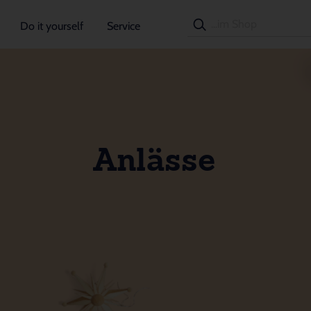
Do it yourself
Service
Anlässe