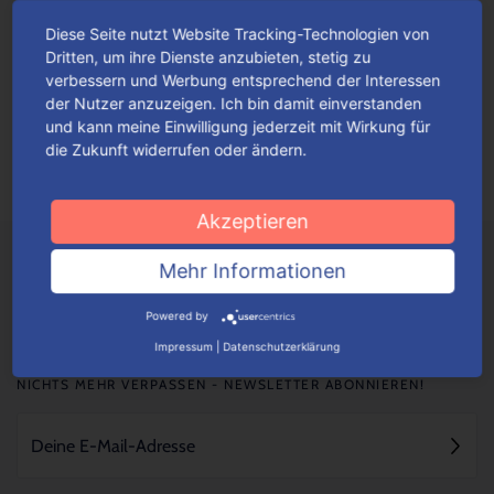
Diese Seite nutzt Website Tracking-Technologien von
Verpackungsgröße selbst bestimmen
Dritten, um ihre Dienste anzubieten, stetig zu
verbessern und Werbung entsprechend der Interessen
Nicht nur die Optik spielt eine wesentliche Rolle, wie eine
der Nutzer anzuzeigen. Ich bin damit einverstanden
Verpackung wahrgenommen und bewertet wird. Auch die
und kann meine Einwilligung jederzeit mit Wirkung für
die Zukunft widerrufen oder ändern.
Form, Größe, Funktionalität und das Handling...
Mehr lesen
Akzeptieren
Mehr Informationen
Powered by
Impressum
|
Datenschutzerklärung
NICHTS MEHR VERPASSEN - NEWSLETTER ABONNIEREN!