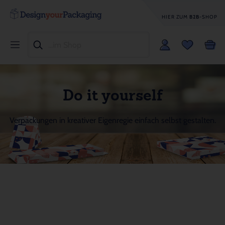
HIER ZUM
B2B
-SHOP
Do it yourself
Verpackungen in kreativer Eigenregie einfach selbst gestalten.