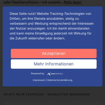
oder Flaschenschürze – mit unseren...
Mehr lesen
Diese Seite nutzt Website Tracking-Technologien von
Happy Birthday – mit dem besonders
Dritten, um ihre Dienste anzubieten, stetig zu
verbessern und Werbung entsprechend der Interessen
persönlichen Touch
der Nutzer anzuzeigen. Ich bin damit einverstanden
und kann meine Einwilligung jederzeit mit Wirkung für
Verleihe deinem Geschenk mit unseren Verpackungslösungen
die Zukunft widerrufen oder ändern.
die besonders persönliche Note. Unsere Verpackungen kannst
du mit beliebigen Texten, Motiven sowie Bildern...
Mehr lesen
Akzeptieren
Mehr Informationen
Powered by
Impressum
|
Datenschutzerklärung
NICHTS MEHR VERPASSEN - NEWSLETTER ABONNIEREN!